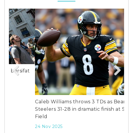
at
Previous
Next
Caleb Williams throws 3 TDs as Bears edge
Fra
Steelers 31-28 in dramatic finish at Soldier
Beh
Field
Ser
24 Nov 2025
7 D