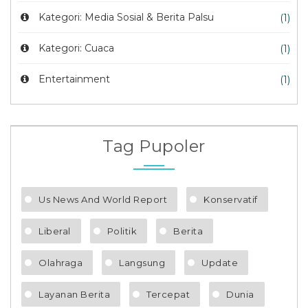
Kategori: Media Sosial & Berita Palsu
(1)
Kategori: Cuaca
(1)
Entertainment
(1)
Tag Pupoler
Us News And World Report
Konservatif
Liberal
Politik
Berita
Olahraga
Langsung
Update
Layanan Berita
Tercepat
Dunia