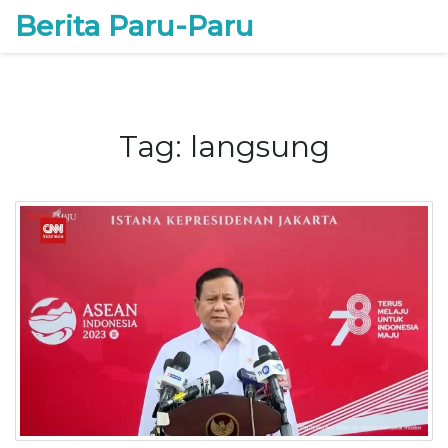
Berita Paru-Paru
Tag: langsung