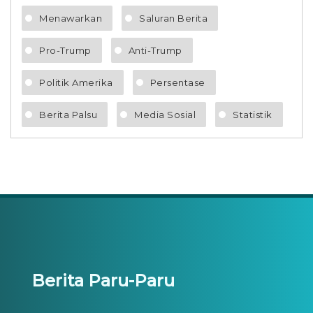
Menawarkan
Saluran Berita
Pro-Trump
Anti-Trump
Politik Amerika
Persentase
Berita Palsu
Media Sosial
Statistik
Berita Paru-Paru