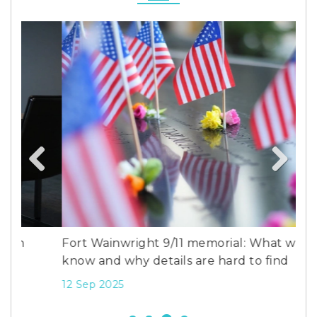
Previous
Next
Fort Wainwright 9/11 memorial: What we
Apa
know and why details are hard to find
saa
12 Sep 2025
30 