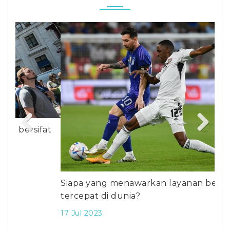
at
Previous
Next
Siapa yang menawarkan layanan berita
Oli
tercepat di dunia?
Tea
17 Jul 2023
23 