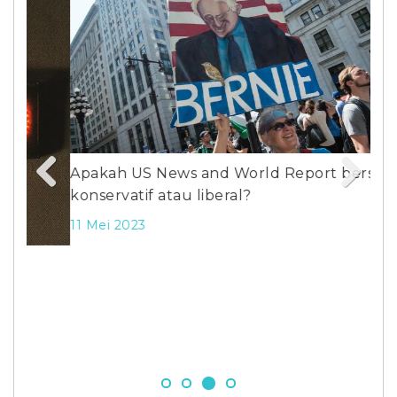
Apakah US News and World Report bersifat
konservatif atau liberal?
Previous
Next
11 Mei 2023
Sal
ant
22 J