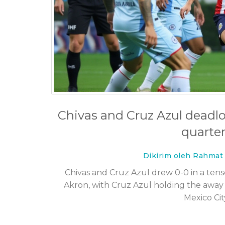
g menawarkan layanan
Death and Sex in the Wo
epat di dunia?
When Boundaries Brea
8 Des 2025
Chivas and Cruz Azul deadlo
quarterf
Dikirim oleh Rahmat
Chivas and Cruz Azul drew 0-0 in a tense
Akron, with Cruz Azul holding the away
Mexico Cit