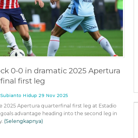
rkplace:
Blizzard and Lake Effect Snow
k Down
Paralyze Midwest Highways Through
November 28, 2025
ck 0-0 in dramatic 2025 Apertura
26 Nov 2025
inal first leg
 Subianto Hidup 29 Nov 2025
 2025 Apertura quarterfinal first leg at Estadio
 goals advantage heading into the second leg in
y.
(Selengkapnya)