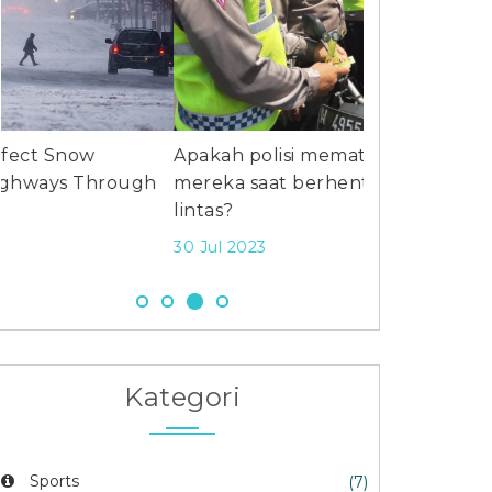
Apakah polisi mematikan kendaraan
Siapa yang m
mereka saat berhenti karena lalu
berita tercep
lintas?
17 Jul 2023
30 Jul 2023
Kategori
Sports
(7)